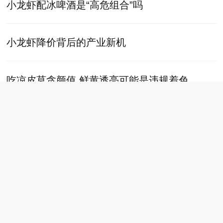
小龙虾配冰啤酒是“高危组合”吗
小龙虾降价背后的产业新机
吃凉皮莫贪颜值 鲜黄透亮可能是违规着色
大果蓝莓并非转基因产品
京产林果出口品类不断扩容
答疑解惑：黄冰糖和白冰糖有啥不同