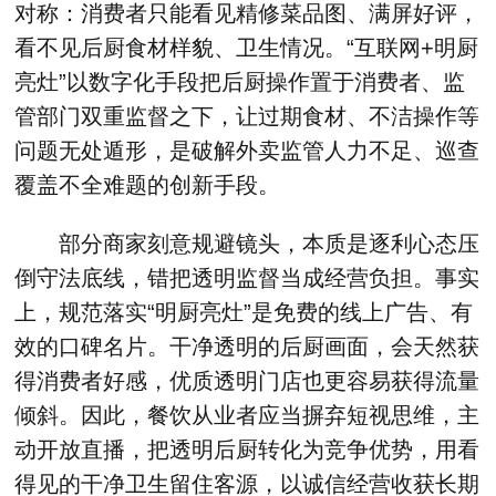
对称：消费者只能看见精修菜品图、满屏好评，
看不见后厨食材样貌、卫生情况。“互联网+明厨
亮灶”以数字化手段把后厨操作置于消费者、监
管部门双重监督之下，让过期食材、不洁操作等
问题无处遁形，是破解外卖监管人力不足、巡查
覆盖不全难题的创新手段。
部分商家刻意规避镜头，本质是逐利心态压
倒守法底线，错把透明监督当成经营负担。事实
上，规范落实“明厨亮灶”是免费的线上广告、有
效的口碑名片。干净透明的后厨画面，会天然获
得消费者好感，优质透明门店也更容易获得流量
倾斜。因此，餐饮从业者应当摒弃短视思维，主
动开放直播，把透明后厨转化为竞争优势，用看
得见的干净卫生留住客源，以诚信经营收获长期