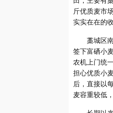
田，主要有藁
斤优质麦市场
实实在在的
藁城区
签下富硒小
农机上门统
担心优质小麦
后，直接以每
麦容重较低，