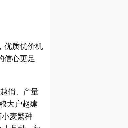
，优质优价机
的信心更足
来越俏、产量
种粮大户赵建
亩小麦繁种