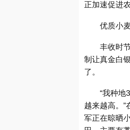
正加速促进
优质小
丰收时
制让真金白
了。
“我种地
越来越高。
军正在晾晒小