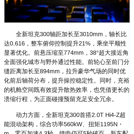
全新坦克300轴距加长至3010mm，轴长比
达0.616，整车俯仰控制提升21%，乘坐平顺性
显著优化。前悬压缩至774mm，38°超大接近角
全面强化城市与野外通过性能。前轮心至前门分
缝距离加长至894mm，拉升豪华气场的同时优
化前后轴荷分布，提升操控稳定性。同时，充裕
的机舱空间既有效提升散热效率，也凭借更长的
溃缩行程，为正面碰撞预留充足安全冗余。
动力方面，全新坦克300首搭2.0T Hi4-Z超
能混动架构，综合功率560kW、扭矩1195N・
m，零百加速4.3秒，馈电仍可5秒破百。新车配