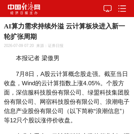
AI算力需求持续外溢 云计算板块进入新一
轮扩张周期
2026-07-09 07:20
来源：证券日报
本报记者 梁傲男
7月8日，A股云计算概念股走强。截至当日
收盘，Wind的云计算指数上涨4.05%。个股方
面，深信服科技股份有限公司、绿盟科技集团股
份有限公司、网宿科技股份有限公司、浪潮电子
信息产业股份有限公司（以下简称“浪潮信息”）
等12只个股以涨停价收盘。