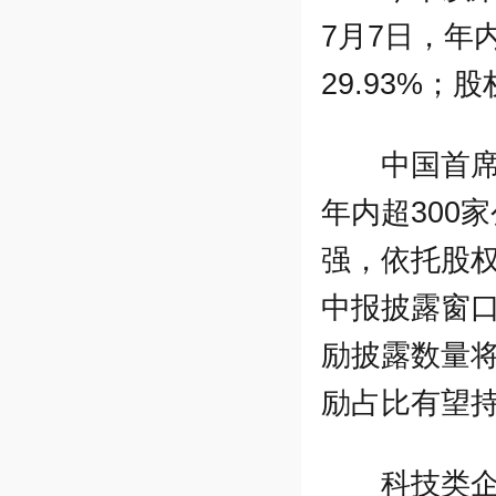
7月7日，年
29.93%；
中国首
年内超300
强，依托股
中报披露窗
励披露数量
励占比有望
科技类