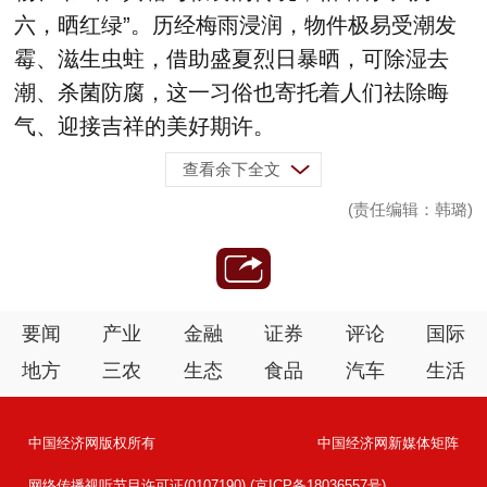
六，晒红绿”。历经梅雨浸润，物件极易受潮发
霉、滋生虫蛀，借助盛夏烈日暴晒，可除湿去
潮、杀菌防腐，这一习俗也寄托着人们祛除晦
气、迎接吉祥的美好期许。
查看余下全文
(责任编辑：韩璐)
要闻
产业
金融
证券
评论
国际
地方
三农
生态
食品
汽车
生活
中国经济网版权所有
中国经济网新媒体矩阵
网络传播视听节目许可证(0107190) (京ICP备18036557号)