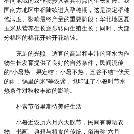
不同地域的农作物步入各具特点的生长阶段。我
国南方地区中稻陆续进入孕穗期，这是决定稻穗
饱满度、影响最终产量的重要阶段；华北地区夏
玉米从营养生长逐步转向生殖生长；同时，大部
分棉区的棉花开始开花结铃。
充足的光照、适宜的高温和丰沛的降水为作
物生长发育提供了良好的自然条件，民间流传
的“小暑热，果定结；小暑不热，五谷不结”“伏天
的雨，锅里的米”等农谚，也印证了小暑时节水
热条件对秋收丰歉的影响。
朴素节俗里期待美好生活
小暑近农历六月六天贶节，民间有晾晒衣
物、书画、典籍与粮食的传统，俗语称“六月