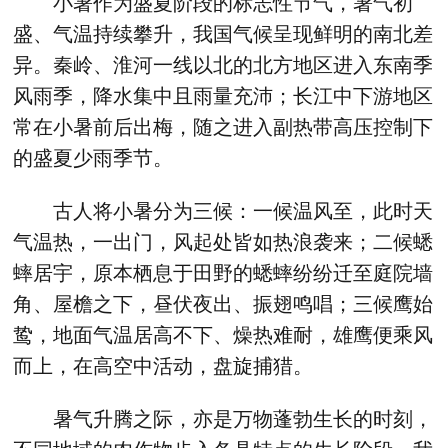
小暑作为盛夏阶段的标志性节气，暑气初
盛、气温持续攀升，我国气候呈现鲜明的南北差
异。秦岭、淮河一线以北的北方地区进入东南季
风雨季，降水集中且雨量充沛；长江中下游地区
常在小暑前后出梅，随之进入副热带高压控制下
的盛夏少雨季节。
古人将小暑分为三候：一候温风至，此时天
气温热，一出门，风起处皆如热浪袭来；二候蟋
蟀居宇，原本栖息于田野的蟋蟀纷纷迁至庭院墙
角、屋檐之下，昼伏夜出、振翅鸣唱；三候鹰始
鸷，地面气温居高不下、燥热难耐，雄鹰便乘风
而上，在高空中活动，盘旋捕猎。
暑气升腾之际，亦是万物蓬勃生长的时刻，